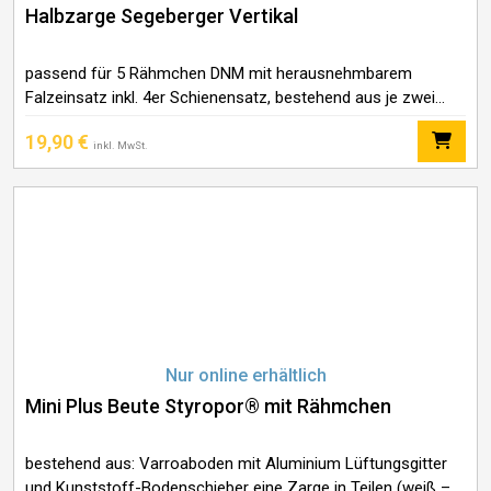
Halbzarge Segeberger Vertikal
passend für 5 Rähmchen DNM mit herausnehmbarem
Falzeinsatz inkl. 4er Schienensatz, bestehend aus je zwei
passgenauen Winkel- und Auflageschienen Außenmaß 50 x
19,90
€
25 cm, Höhe 23,5 cm Gewicht 1,2 kg
inkl. MwSt.
Nur online erhältlich
Mini Plus Beute Styropor® mit Rähmchen
bestehend aus: Varroaboden mit Aluminium Lüftungsgitter
und Kunststoff-Bodenschieber eine Zarge in Teilen (weiß –