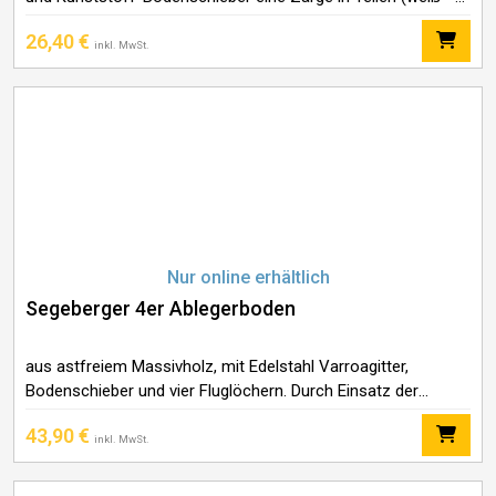
nicht gestrichen) 6 Rähmchen gedrahtet Mini Plus ein Deckel
26,40
€
Höhe 26 cm, Gewicht ca. 1,4 kg
inkl. MwSt.
Nur online erhältlich
Segeberger 4er Ablegerboden
aus astfreiem Massivholz, mit Edelstahl Varroagitter,
Bodenschieber und vier Fluglöchern. Durch Einsatz der
Trennschiede können bis zu vier Ableger in einer Zarge
43,90
€
gebildet werden Höhe 15 cm, Gewicht ca. 5
inkl. MwSt.