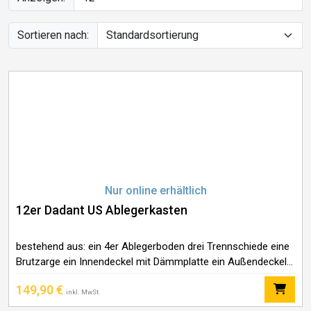
Sortieren nach:
Nur online erhältlich
12er Dadant US Ablegerkasten
bestehend aus: ein 4er Ablegerboden drei Trennschiede eine
Brutzarge ein Innendeckel mit Dämmplatte ein Außendeckel
Höhe 46,5 cm, Gewicht ca. 13 kg Bitte ein Abdeck-Fix
149,90
€
mitbestellen
inkl. MwSt.