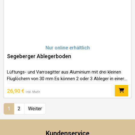
Nur online erhältlich
Segeberger Ablegerboden
Lüftungs- und Varroagitter aus Aluminium mit drei kleinen
Fluglöchern von 30 mm Es können 2 oder 3 Ableger in einer
Zarge gebildet werden. Laufschacht für Bodenschieber
26,90
€
inkl. MwSt.
1
2
Weiter
Kundenservice