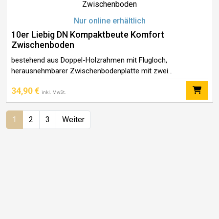
Nur online erhältlich
10er Liebig DN Kompaktbeute Komfort
Zwischenboden
bestehend aus Doppel-Holzrahmen mit Flugloch,
herausnehmbarer Zwischenbodenplatte mit zwei
Spundlöchern, Abdeckungen und runden Bienenfluchten,
34,90
€
Drahtrahmen mit Lüftungsgitter. Somit 6-fach nutzbar:
inkl. MwSt.
Fluchtschied, Zwischenboden mit Rüsselkontakt,
geschlossener Zwischenboden, Oberlüfter, Oberflugloch und
1
2
3
Weiter
Futtergitter