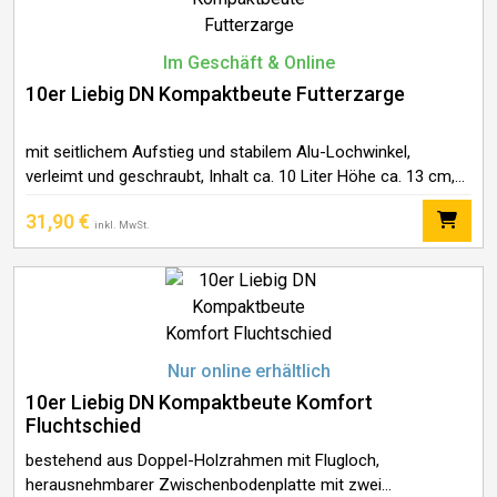
Im Geschäft & Online
10er Liebig DN Kompaktbeute Futterzarge
mit seitlichem Aufstieg und stabilem Alu-Lochwinkel,
verleimt und geschraubt, Inhalt ca. 10 Liter Höhe ca. 13 cm,
Gewicht 2,6 kg Wir empfehlen den Innenanstrich mit
31,90
€
Bottichlack oder ApiDana® Futterzargen Lack
inkl. MwSt.
Nur online erhältlich
10er Liebig DN Kompaktbeute Komfort
Fluchtschied
bestehend aus Doppel-Holzrahmen mit Flugloch,
herausnehmbarer Zwischenbodenplatte mit zwei