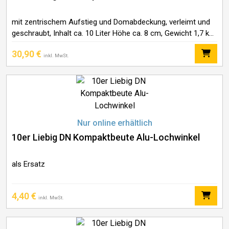
mit zentrischem Aufstieg und Domabdeckung, verleimt und
geschraubt, Inhalt ca. 10 Liter Höhe ca. 8 cm, Gewicht 1,7 kg
Vor Gebrauch den Innenraum inkl. Mitteldom mit
30,90
€
Bottichlack oder ApiDana® Futterzargen Lack
inkl. MwSt.
Nur online erhältlich
10er Liebig DN Kompaktbeute Alu-Lochwinkel
als Ersatz
4,40
€
inkl. MwSt.