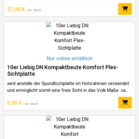
Spundlöchern, Abdeckungen und runden Bienenfluchten.
27,40
€
Somit 2-fach nutzbar als Fluchtschied oder als
inkl. MwSt.
geschlossener Zwischenboden
Nur online erhältlich
10er Liebig DN Kompaktbeute Komfort Plex-
Sichtplatte
wird anstelle der Spundlochplatte im Holzrahmen verwendet
und ermöglicht somit eine freie Sicht in das Volk Maße: ca.
40,3 x 34,5 cm
6,90
€
inkl. MwSt.