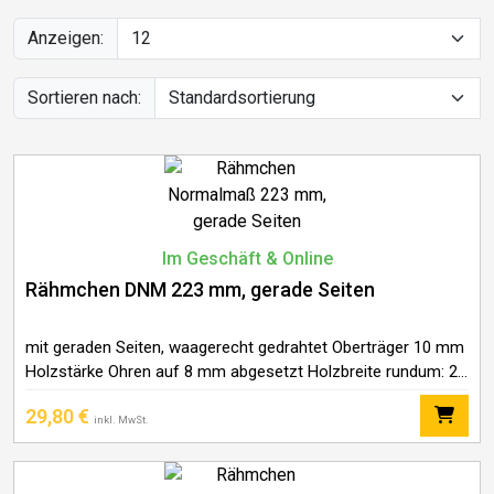
Anzeigen:
Sortieren nach:
Im Geschäft & Online
Rähmchen DNM 223 mm, gerade Seiten
mit geraden Seiten, waagerecht gedrahtet Oberträger 10 mm
Holzstärke Ohren auf 8 mm abgesetzt Holzbreite rundum: 25
mm Länge: Oberträger 394 mm / Unterträger 370 mm Höhe:
29,80
€
223 mm Preis
inkl. MwSt.