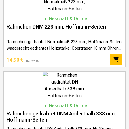
Im Geschäft & Online
Rähmchen DNM 223 mm, Hoffmann-Seiten
Rähmchen gedrahtet Normalmaß 223 mm, Hoffmann-Seiten
waagerecht gedrahtet Holzstärke: Oberträger 10 mm Ohren
auf 8 mm abgesetzt Länge: Oberträger 394 mm / Unterträger
14,90
€
370 mm Höhe: 223 mm 10er Set.
inkl. MwSt.
Im Geschäft & Online
Rähmchen gedrahtet DNM Anderthalb 338 mm,
Hoffmann-Seiten
Rähmchen gedrahtet DN Anderthalb 338 mm, Hoffmann-