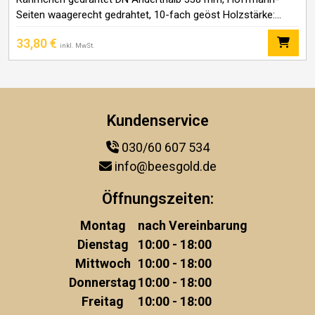
Seiten waagerecht gedrahtet, 10-fach geöst Holzstärke:
Oberträger 10 x 27 mm Ohren auf 8 mm abgesetzt
33,80
€
Seitenteile und Unterträger 8 mm Länge: Oberträger 394
inkl. MwSt.
Kundenservice
030/60 607 534
info@beesgold.de
Öffnungszeiten:
Montag
nach Vereinbarung
Dienstag
10:00 - 18:00
Mittwoch
10:00 - 18:00
Donnerstag
10:00 - 18:00
Freitag
10:00 - 18:00