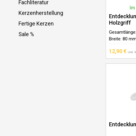
Fachliteratur
Im
Kerzenherstellung
Entdecklu
Holzgriff
Fertige Kerzen
Gesamtlänge
Sale %
Breite: 80 mm
Nadeln: Edels
12,90
€
hauptteil – 1
inkl.
Entdecklu