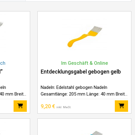
ich
Im Geschäft & Online
l”
Entdecklungsgabel gebogen gelb
eln
Nadeln: Edelstahl gebogen Nadeln
40 mm Breite:
Gesamtlänge: 205 mm Länge: 40 mm Breite:
ff
70 mm Griffmaterial: Kunststoff
9,20
€
inkl. MwSt.