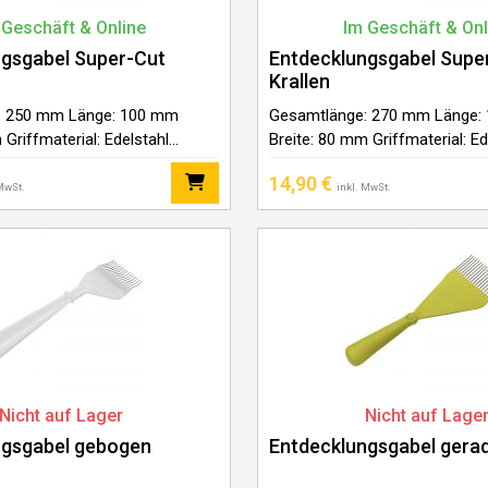
 Geschäft & Online
Im Geschäft & Onl
ngsgabel Super-Cut
Entdecklungsgabel Supe
Krallen
: 250 mm Länge: 100 mm
Gesamtlänge: 270 mm Länge:
 Griffmaterial: Edelstahl
Breite: 80 mm Griffmaterial: Ed
tahl Anzahl der Nadeln: –
Nadeln: Edelstahl Anzahl der N
14,90
€
8 Stück
hauptteil – 18 Stück, – vordert
 MwSt.
inkl. MwSt.
Nicht auf Lager
Nicht auf Lage
ngsgabel gebogen
Entdecklungsgabel gera