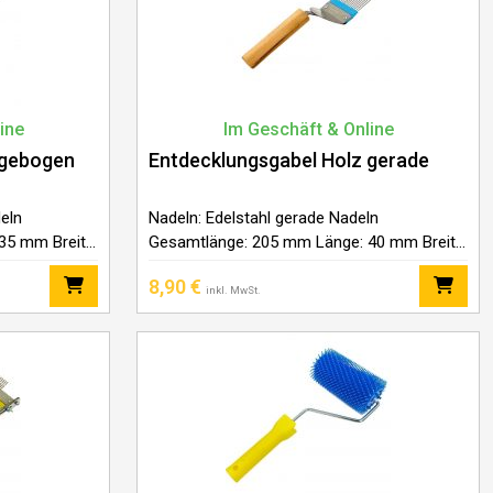
ine
Im Geschäft & Online
 gebogen
Entdecklungsgabel Holz gerade
eln
Nadeln: Edelstahl gerade Nadeln
35 mm Breite:
Gesamtlänge: 205 mm Länge: 40 mm Breite:
70 mm Griffmaterial: Holz
8,90
€
inkl. MwSt.