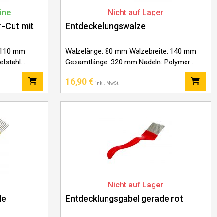
ine
Nicht auf Lager
r-Cut mit
Entdeckelungswalze
 110 mm
Walzelänge: 80 mm Walzebreite: 140 mm
elstahl
Gesamtlänge: 320 mm Nadeln: Polymer
adeln: –
Griff: Kunststoff
16,90
€
eil – 9 Stück
inkl. MwSt.
r
Nicht auf Lager
de
Entdecklungsgabel gerade rot