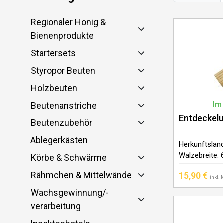
Regionaler Honig &
Bienenprodukte
Startersets
Styropor Beuten
Holzbeuten
Im
Beutenanstriche
Entdeckelu
Beutenzubehör
Ablegerkästen
Herkunftslan
Walzebreite
Körbe & Schwärme
Nadeln: Edels
Rähmchen & Mittelwände
15,90
€
Stahl mit Pol
inkl.
Eschenholz, 
Wachsgewinnung/-
verarbeitung