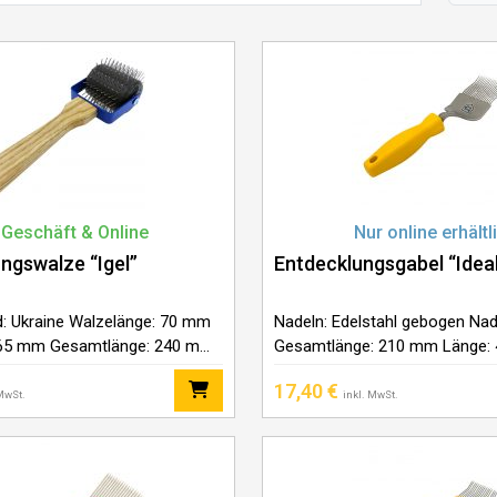
 Geschäft & Online
Nur online erhältl
ngswalze “Igel”
Entdecklungsgabel “Idea
d: Ukraine Walzelänge: 70 mm
Nadeln: Edelstahl gebogen Nad
: 65 mm Gesamtlänge: 240 mm
Gesamtlänge: 210 mm Länge: 
tahl Halterung: Schwarzer
70 mm Griffmaterial: Kunststo
17,40
€
ymerbeschichtung Griff:
 MwSt.
inkl. MwSt.
Eichenholz