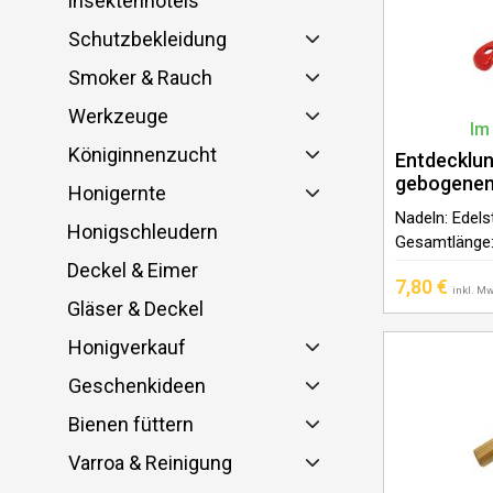
Insektenhotels
Schutzbekleidung
Smoker & Rauch
Werkzeuge
Im
Königinnenzucht
Entdecklun
gebogenem 
Honigernte
Nadeln: Edels
Honigschleudern
Gesamtlänge:
70 mm Griffma
Deckel & Eimer
7,80
€
inkl. Mw
Gläser & Deckel
Honigverkauf
Geschenkideen
Bienen füttern
Varroa & Reinigung