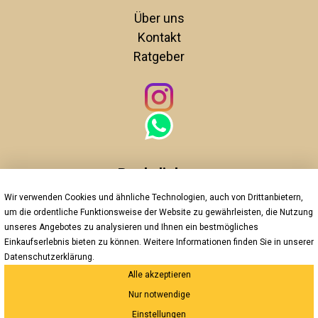
Über uns
Kontakt
Ratgeber
Rechtliches
Wir verwenden Cookies und ähnliche Technologien, auch von Drittanbietern,
Unsere AGBs
um die ordentliche Funktionsweise der Website zu gewährleisten, die Nutzung
Impressum
unseres Angebotes zu analysieren und Ihnen ein bestmögliches
Datenschutz
Einkaufserlebnis bieten zu können. Weitere Informationen finden Sie in unserer
Widerrufsrecht
Datenschutzerklärung
.
Alle akzeptieren
Versand und Zahlung
Nur notwendige
*Innerhalb Deutschlands
Einstellungen