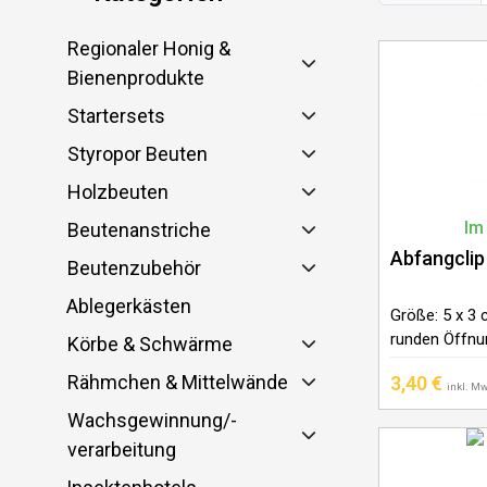
Regionaler Honig &
Bienenprodukte
Startersets
Styropor Beuten
Holzbeuten
Im
Beutenanstriche
Abfangclip
Beutenzubehör
Ablegerkästen
Größe: 5 x 3 
runden Öffnu
Körbe & Schwärme
Durchmesser
Rähmchen & Mittelwände
3,40
€
inkl. Mw
Wachsgewinnung/-
verarbeitung