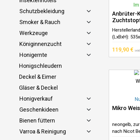
Insektenhotels
Im
Schutzbekleidung
Anbrüter-K
Zuchtstop
Smoker & Rauch
Herstellerla
Werkzeuge
(LxBxH): 535
Königinnenzucht
Für 3 Rähmch
119,90
€
nach Nicot Zu
ink
Honigernte
Durchmesser 
Thermoholz. 
Honigschleudern
Deckel & Eimer
Gläser & Deckel
Honigverkauf
Nu
Mikro Weis
Geschenkideen
Bienen füttern
neongelb, zu
Varroa & Reinigung
nach Nicot Be