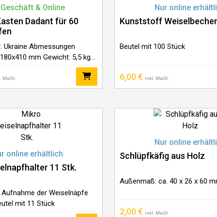
 Geschäft & Online
Nur online erhältl
asten Dadant für 60
Kunststoff Weiselbeche
fen
nd: Ukraine Abmessungen
Beutel mit 100 Stück
x180x410 mm Gewicht: 5,5 kg
en Dadant Blatt Zuchtsystem
6,00
€
chtlatten für 60 Stopfen
l. MwSt.
inkl. MwSt.
das Löcher: 17 mm Material:
Innenimprägnier :
Nur online erhältl
r online erhältlich
Schlüpfkäfig aus Holz
elnapfhalter 11 Stk.
Außenmaß: ca. 40 x 26 x 60 
r Aufnahme der Weiselnäpfe
utel mit 11 Stück
2,00
€
inkl. MwSt.