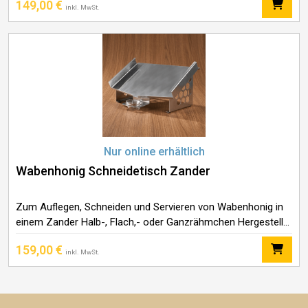
149,00
€
Tropfschale aus Glas Außenmaß: ca. 38 x 29 cm, Höhe
inkl. MwSt.
Nur online erhältlich
Wabenhonig Schneidetisch Zander
Zum Auflegen, Schneiden und Servieren von Wabenhonig in
einem Zander Halb-, Flach,- oder Ganzrähmchen Hergestellt
aus Edelstahl Lieferung inklusive einer Tropfschale aus Glas
159,00
€
Außenmaß: ca. 43,5 x 29 cm, Höhe
inkl. MwSt.