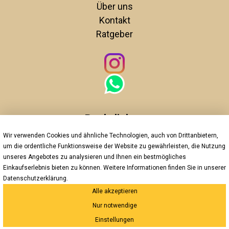
Über uns
Kontakt
Ratgeber
Rechtliches
Wir verwenden Cookies und ähnliche Technologien, auch von Drittanbietern,
Unsere AGBs
um die ordentliche Funktionsweise der Website zu gewährleisten, die Nutzung
Impressum
unseres Angebotes zu analysieren und Ihnen ein bestmögliches
Datenschutz
Einkaufserlebnis bieten zu können. Weitere Informationen finden Sie in unserer
Widerrufsrecht
Datenschutzerklärung
.
Alle akzeptieren
Versand und Zahlung
Nur notwendige
*Innerhalb Deutschlands
Einstellungen