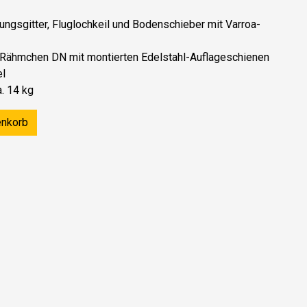
ungsgitter, Fluglochkeil und Bodenschieber mit Varroa-
 Rähmchen DN mit montierten Edelstahl-Auflageschienen
el
. 14 kg
enkorb