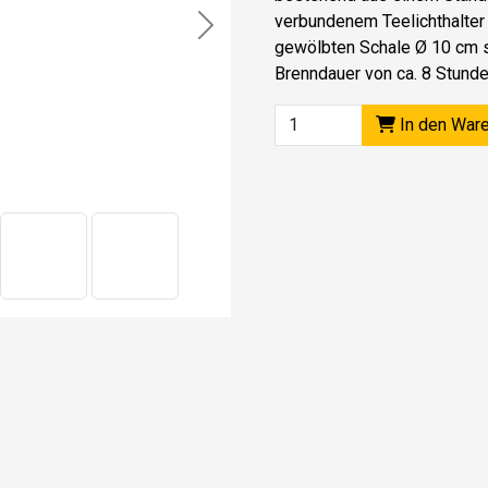
verbundenem Teelichthalter 
Next
gewölbten Schale Ø 10 cm s
Brenndauer von ca. 8 Stund
In den War