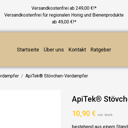
Versandkostenfrei ab 249,00 €!*
Versandkostenfrei für regionalen Honig und Bienenprodukte
ab 49,00 €!*
Startseite
Über uns
Kontakt
Ratgeber
erdampfer
ApiTek® Stövchen-Verdampfer
ApiTek® Stövch
10,90
€
inkl. MwSt.
bestehend aus einem Stand