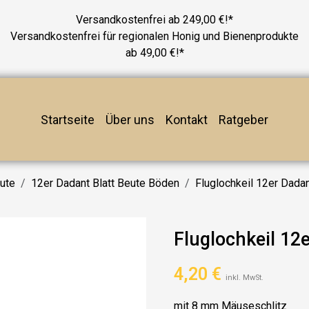
Versandkostenfrei ab 249,00 €!*
Versandkostenfrei für regionalen Honig und Bienenprodukte
ab 49,00 €!*
Startseite
Über uns
Kontakt
Ratgeber
eute
12er Dadant Blatt Beute Böden
Fluglochkeil 12er Dada
Fluglochkeil 12
4,20
€
inkl. MwSt.
mit 8 mm Mäuseschlitz