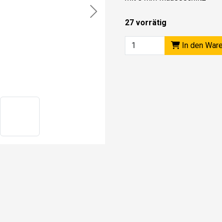
Next
27 vorrätig
In den War