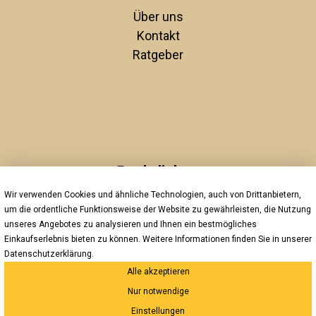
Über uns
Kontakt
Ratgeber
Rechtliches
Wir verwenden Cookies und ähnliche Technologien, auch von Drittanbietern,
Unsere AGBs
um die ordentliche Funktionsweise der Website zu gewährleisten, die Nutzung
Impressum
unseres Angebotes zu analysieren und Ihnen ein bestmögliches
Datenschutz
Einkaufserlebnis bieten zu können. Weitere Informationen finden Sie in unserer
Widerrufsrecht
Datenschutzerklärung
.
Alle akzeptieren
Versand und Zahlung
Nur notwendige
*Innerhalb Deutschlands
Einstellungen