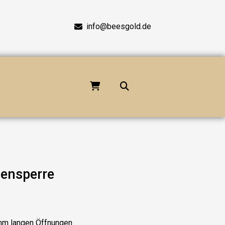
info@beesgold.de
nensperre
 mm langen Öffnungen