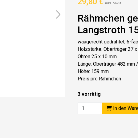
29,80
€
inkl. MwSt.
Rähmchen ged
Next
Langstroth 1
waagerecht gedrahtet, 6-fa
Holzstärke: Oberträger 27
Ohren 25 x 10 mm
Länge: Oberträger 482 mm 
Höhe: 159 mm
Preis pro Rähmchen
3 vorrätig
In den War