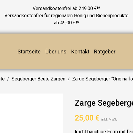
Versandkostenfrei ab 249,00 €!*
Versandkostenfrei für regionalen Honig und Bienenprodukte
ab 49,00 €!*
Startseite
Über uns
Kontakt
Ratgeber
te
Segeberger Beute Zargen
Zarge Segeberger “Originalf
Zarge Segeberge
25,00
€
inkl. MwSt.
leicht bauchige Form mit fei