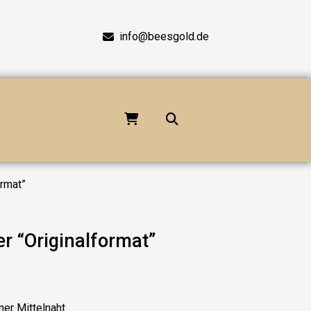
info@beesgold.de
ormat”
r “Originalformat”
ner Mittelnaht