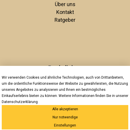
Über uns
Kontakt
Ratgeber
Rechtliches
Wir verwenden Cookies und ähnliche Technologien, auch von Drittanbietern,
Unsere AGBs
um die ordentliche Funktionsweise der Website zu gewährleisten, die Nutzung
Impressum
unseres Angebotes zu analysieren und Ihnen ein bestmögliches
Datenschutz
Einkaufserlebnis bieten zu können. Weitere Informationen finden Sie in unserer
Widerrufsrecht
Datenschutzerklärung
.
Alle akzeptieren
Versand und Zahlung
Nur notwendige
*Innerhalb Deutschlands
Einstellungen