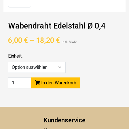
Wabendraht Edelstahl Ø 0,4
Preisspanne:
6,00
€
–
18,20
€
inkl. MwSt.
6,00 €
Einheit::
bis
18,20 €
In den Warenkorb
Kundenservice