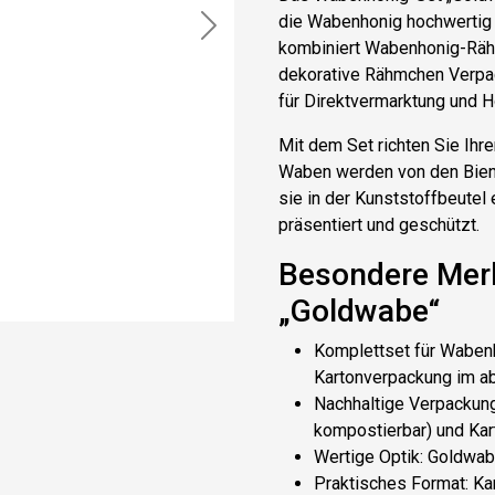
die
Wabenhonig
hochwertig 
Next
kombiniert
Wabenhonig-Rä
dekorative
Rähmchen Verpa
für
Direktvermarktung
und H
Mit dem Set richten Sie Ihr
Waben werden von den Biene
sie in der Kunststoffbeutel
präsentiert und geschützt.
Besondere Mer
„Goldwabe“
Komplettset für Waben
Kartonverpackung im a
Nachhaltige Verpackun
kompostierbar) und Ka
Wertige Optik
: Goldwab
Praktisches Format
: K