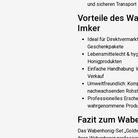
und sicheren Transport
Vorteile des W
Imker
Ideal für Direktvermark
Geschenkpakete
Lebensmittelecht & hyg
Honigprodukten
Einfache Handhabung
: 
Verkauf
Umweltfreundlich
: Kom
nachwachsenden Rohst
Professionelles Ersche
wahrgenommene Produk
Fazit zum Wab
Das
Wabenhonig-Set „Gold