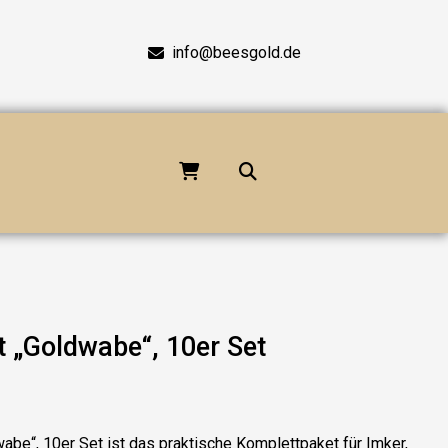
info@beesgold.de
 „Goldwabe“, 10er Set
abe“, 10er Set
ist das praktische Komplettpaket für Imker,