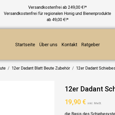
Versandkostenfrei ab 249,00 €!*
Versandkostenfrei für regionalen Honig und Bienenprodukte
ab 49,00 €!*
Startseite
Über uns
Kontakt
Ratgeber
eute
12er Dadant Blatt Beute Zubehör
12er Dadant Schiebe
12er Dadant Sc
19,90
€
inkl. MwSt.
die Basis des Schiebesyste