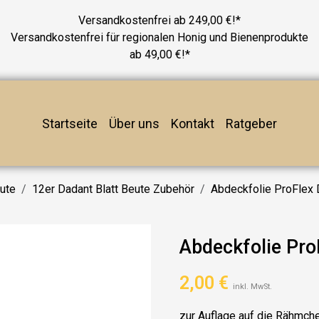
Versandkostenfrei ab 249,00 €!*
Versandkostenfrei für regionalen Honig und Bienenprodukte
ab 49,00 €!*
Startseite
Über uns
Kontakt
Ratgeber
eute
12er Dadant Blatt Beute Zubehör
Abdeckfolie ProFlex 
Abdeckfolie Pro
2,00
€
inkl. MwSt.
zur Auflage auf die Rähmch