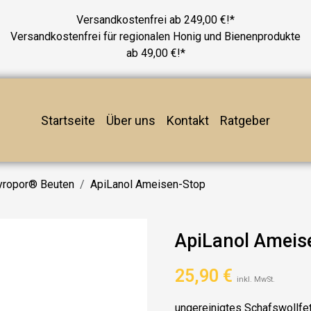
Versandkostenfrei ab 249,00 €!*
Versandkostenfrei für regionalen Honig und Bienenprodukte
ab 49,00 €!*
Startseite
Über uns
Kontakt
Ratgeber
tyropor® Beuten
ApiLanol Ameisen-Stop
ApiLanol Ameis
25,90
€
inkl. MwSt.
ungereinigtes Schafswollfet