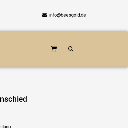
info@beesgold.de
nnschied
eilung