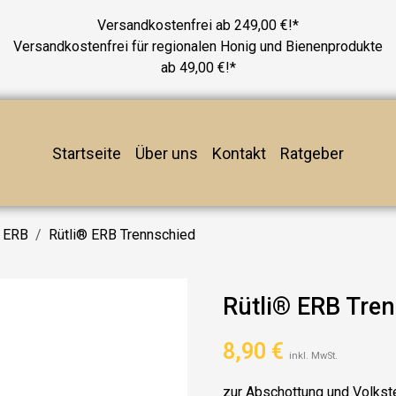
Versandkostenfrei ab 249,00 €!*
Versandkostenfrei für regionalen Honig und Bienenprodukte
ab 49,00 €!*
Startseite
Über uns
Kontakt
Ratgeber
e ERB
Rütli® ERB Trennschied
Rütli® ERB Tre
8,90
€
inkl. MwSt.
zur Abschottung und Volkst