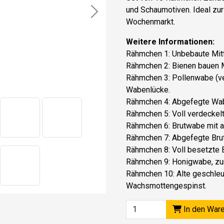
und Schaumotiven. Ideal zur
Next
Wochenmarkt.
Weitere Informationen:
Rähmchen 1: Unbebaute Mit
Rähmchen 2: Bienen bauen M
Rähmchen 3: Pollenwabe (ver
Wabenlücke.
Rähmchen 4: Abgefegte Wabe
Rähmchen 5: Voll verdeckelt
Rähmchen 6: Brutwabe mit 
Rähmchen 7: Abgefegte Brutw
Rähmchen 8: Voll besetzte B
Rähmchen 9: Honigwabe, zum
Rähmchen 10: Alte geschleu
Wachsmottengespinst.
In den War